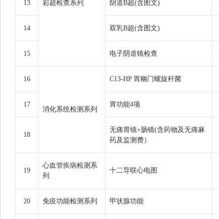
13
彩超检查系列
阴道B超(含图文)
14
双乳B超(含图文)
15
电子阴道镜检查
16
C13-HP 胃幽门螺旋杆菌
17
胃功能4项
消化系统检测系列
无痛胃镜+肠镜(含药物及无痛麻
18
药及监测费）
心血管疾病检测系
19
十二导联心电图
列
20
免疫功能检测系列
甲状腺功能