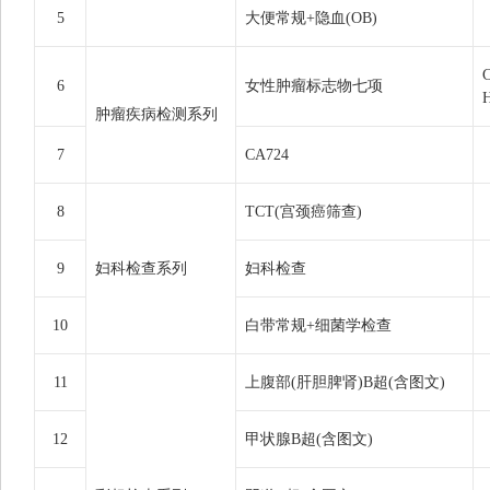
5
大便常规+隐血(OB)
6
女性肿瘤标志物七项
肿瘤疾病检测系列
7
CA724
8
TCT(宫颈癌筛查)
9
妇科检查系列
妇科检查
10
白带常规+细菌学检查
11
上腹部(肝胆脾肾)B超(含图文)
12
甲状腺B超(含图文)