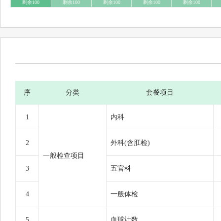
剩余100
剩余100
剩余100
剩余100
剩余100
序
分类
套餐项目
1
内科
2
外科(含肛检)
一般检查项目
3
五官科
4
一般体检
5
血球计数