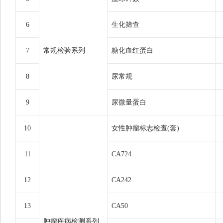
6
生化筛查
7
常规检验系列
糖化血红蛋白
8
尿常规
9
尿微量蛋白
10
女性肿瘤标志检查(套)
11
CA724
12
CA242
13
CA50
肿瘤疾病检测系列