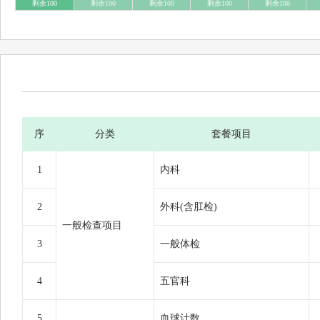
剩余100
剩余100
剩余100
剩余100
剩余100
序
分类
套餐项目
1
内科
2
外科(含肛检)
一般检查项目
3
一般体检
4
五官科
5
血球计数