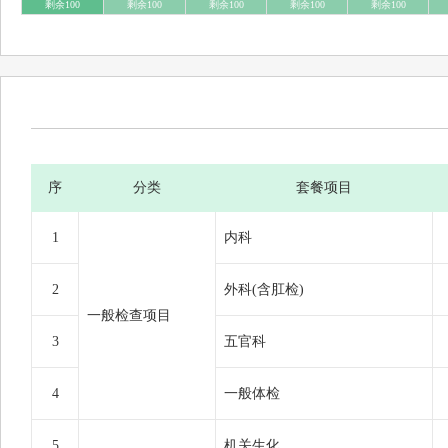
剩余100
剩余100
剩余100
剩余100
剩余100
序
分类
套餐项目
1
内科
2
外科(含肛检)
一般检查项目
3
五官科
4
一般体检
5
机关生化