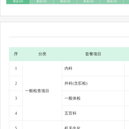
剩余100
剩余100
剩余100
剩余100
剩余100
序
分类
套餐项目
1
内科
2
外科(含肛检)
一般检查项目
3
一般体检
4
五官科
5
机关生化